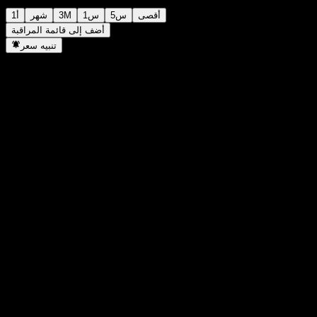
أقصى
5س
1س
3M
شهر
1أ
أضف إلى قائمة المراقبة
تنبيه سعر
إحصائيات
أعلى سعر اليوم
-
أدنى سعر اليوم
-
أعلى مستوى في 52 أسبوع
105.94
أدنى مستوى في 52 أسبوع
99.08
حجم التداول
-
متوسط الحجم
-
القيمة السوقية
0
مضاعف الربحية
-