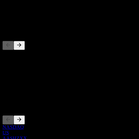
عائد توزيعات الأرباح
-
توزيع أرباح
-
المنافسون
هذه القائمة تحليل مبني على أحداث السوق الأخيرة. ليست توصية
استثمارية.
حول
Show more...
الرئيس التنفيذي
الإدراجات
NASDAQ
US
AASHZXX