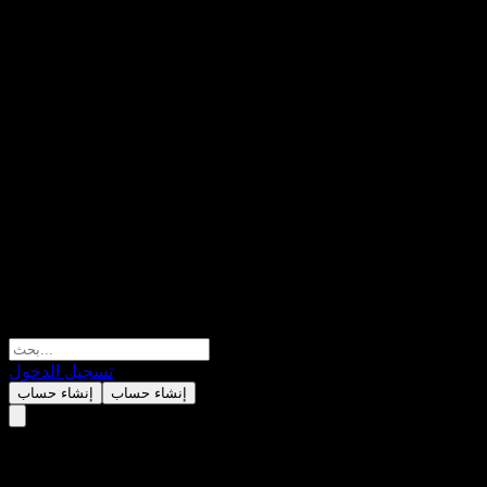
تسجيل الدخول
إنشاء حساب
إنشاء حساب
HSBC USA ATM Digital Worst