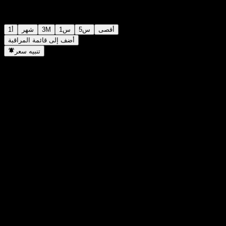
أقصى
5س
1س
3M
شهر
1أ
أضف إلى قائمة المراقبة
تنبيه سعر
إحصائيات
أعلى سعر اليوم
-
أدنى سعر اليوم
-
أعلى مستوى في 52 أسبوع
101.46
أدنى مستوى في 52 أسبوع
95.38
حجم التداول
-
متوسط الحجم
-
القيمة السوقية
0