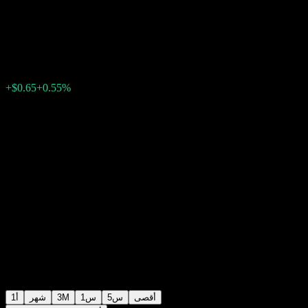
Point to Point CD ABAPJXX
$118.99
0
الأسبوع الماضي
+0.55%
+$0.65
أقصى
5س
1س
3M
شهر
1أ