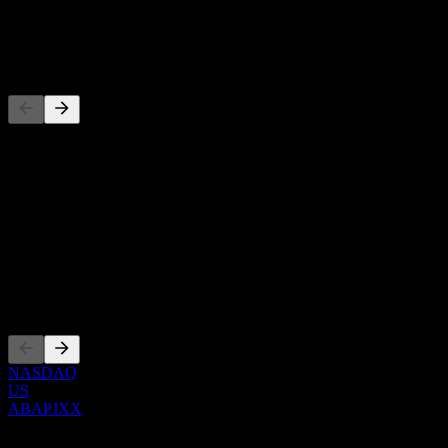
توزيع أرباح
-
المنافسون
هذه القائمة تحليل مبني على أحداث السوق الأخيرة. ليست توصية
استثمارية.
حول
Show more...
الرئيس التنفيذي
الإدراجات
NASDAQ
US
ABAPJXX