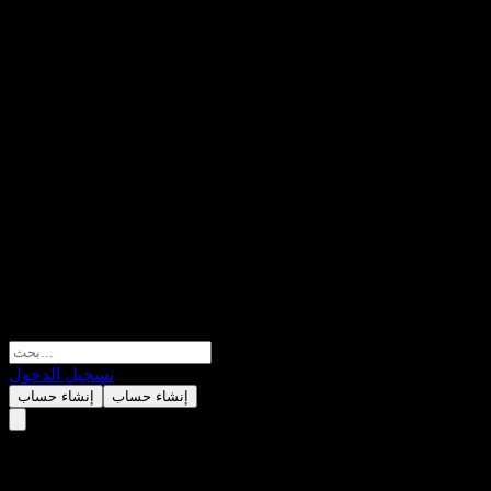
تسجيل الدخول
إنشاء حساب
إنشاء حساب
GS Finance Autocallable Point