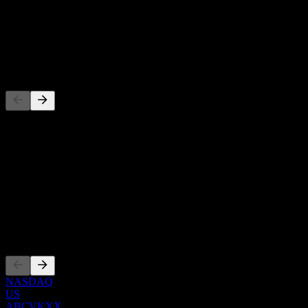
عائد توزيعات الأرباح
-
توزيع أرباح
-
المنافسون
هذه القائمة تحليل مبني على أحداث السوق الأخيرة. ليست توصية
استثمارية.
حول
Show more...
الرئيس التنفيذي
الإدراجات
NASDAQ
US
ABCVKXX