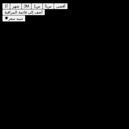
أقصى
5س
1س
3M
شهر
1أ
أضف إلى قائمة المراقبة
تنبيه سعر
إحصائيات
أعلى سعر اليوم
-
أدنى سعر اليوم
-
أعلى مستوى في 52 أسبوع
109.23
أدنى مستوى في 52 أسبوع
106.29
حجم التداول
-
متوسط الحجم
-
القيمة السوقية
0
مضاعف الربحية
-