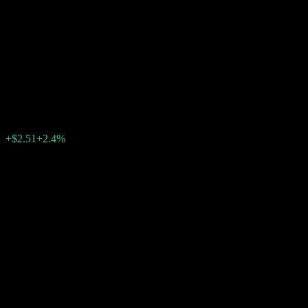
Autocallable Point to Point
Worst Of Buffer Note
ABGZKXX
$107.08
0
الأسبوع الماضي
+2.4%
+$2.51