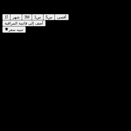
أقصى
5س
1س
3M
شهر
1أ
أضف إلى قائمة المراقبة
تنبيه سعر
إحصائيات
أعلى سعر اليوم
-
أدنى سعر اليوم
-
أعلى مستوى في 52 أسبوع
107.16
أدنى مستوى في 52 أسبوع
89.83
حجم التداول
-
متوسط الحجم
-
القيمة السوقية
0