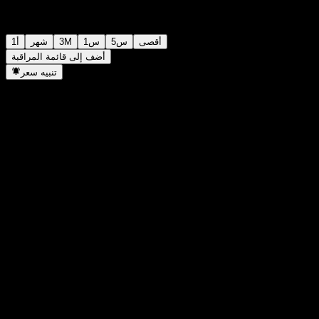
أقصى
5س
1س
3M
شهر
1أ
أضف إلى قائمة المراقبة
تنبيه سعر
إحصائيات
أعلى سعر اليوم
-
أدنى سعر اليوم
-
أعلى مستوى في 52 أسبوع
122.92
أدنى مستوى في 52 أسبوع
110.01
حجم التداول
-
متوسط الحجم
-
القيمة السوقية
0