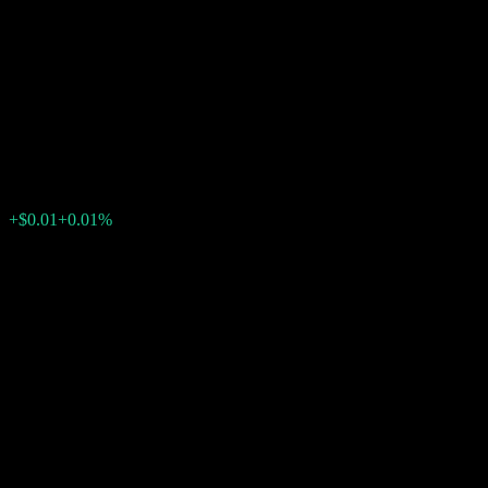
Company LLC Capped Point
to Point Buffer Note
ABHCAXX
$122.92
0
الأسبوع الماضي
+0.01%
+$0.01