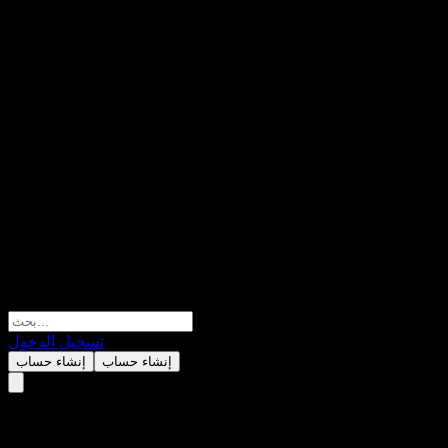
تسجيل الدخول
إنشاء حساب
إنشاء حساب
JPMorgan Chase Financial