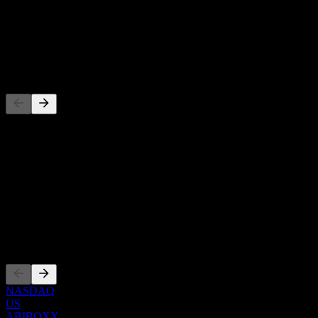
عائد توزيعات الأرباح
-
توزيع أرباح
-
المنافسون
هذه القائمة تحليل مبني على أحداث السوق الأخيرة. ليست توصية
استثمارية.
حول
Show more...
الرئيس التنفيذي
الإدراجات
NASDAQ
US
ABIBOXX