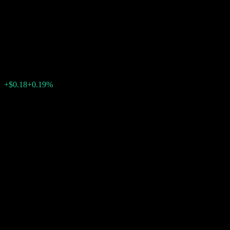
Point to Point Barrier Note
ABIBOXX
$92.98
0
الأسبوع الماضي
+0.19%
+$0.18