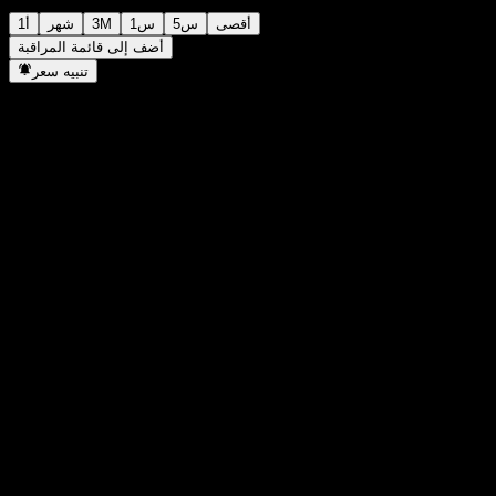
أقصى
5س
1س
3M
شهر
1أ
أضف إلى قائمة المراقبة
تنبيه سعر
إحصائيات
أعلى سعر اليوم
-
أدنى سعر اليوم
-
أعلى مستوى في 52 أسبوع
98.92
أدنى مستوى في 52 أسبوع
88.75
حجم التداول
-
متوسط الحجم
-
القيمة السوقية
0
مضاعف الربحية
-