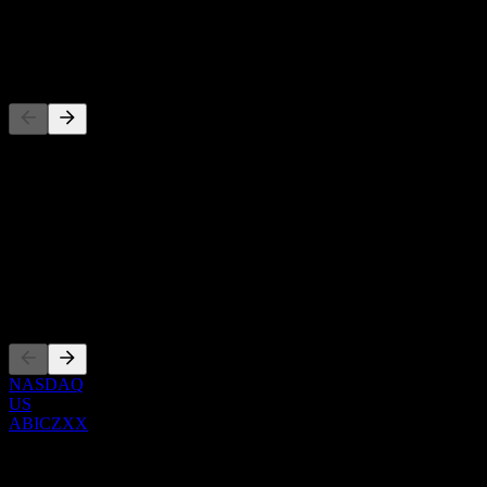
توزيع أرباح
-
المنافسون
حول
Show more...
الرئيس التنفيذي
الإدراجات
NASDAQ
US
ABICZXX
0 Comments