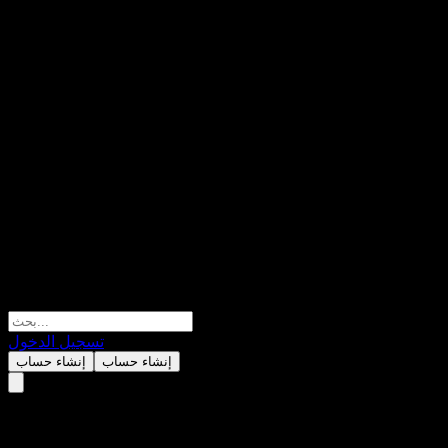
تسجيل الدخول
إنشاء حساب
إنشاء حساب
Barclays Bank Autocallable Co