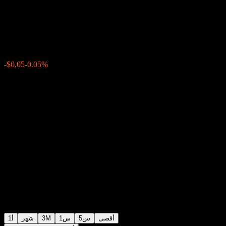
ABICZXX
$101.71
0
الأسبوع الماضي
-0.05%
-$0.05
أقصى
5س
1س
3M
شهر
1أ