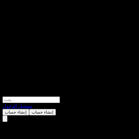
تسجيل الدخول
إنشاء حساب
إنشاء حساب
Barclays Bank Point to Point