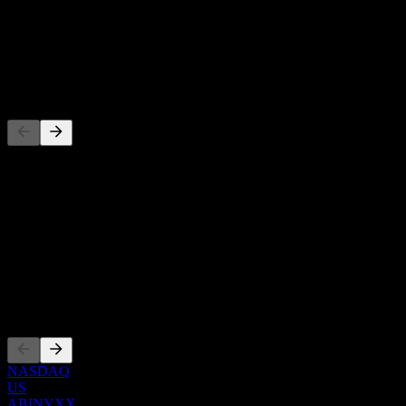
عائد توزيعات الأرباح
-
توزيع أرباح
-
المنافسون
هذه القائمة تحليل مبني على أحداث السوق الأخيرة. ليست توصية
استثمارية.
حول
Show more...
الرئيس التنفيذي
الإدراجات
NASDAQ
US
ABINYXX