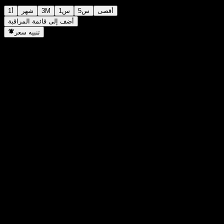
أقصى
5س
1س
3M
شهر
1أ
أضف إلى قائمة المراقبة
تنبيه سعر
إحصائيات
أعلى سعر اليوم
-
أدنى سعر اليوم
-
أعلى مستوى في 52 أسبوع
130.12
أدنى مستوى في 52 أسبوع
103.63
حجم التداول
-
متوسط الحجم
-
القيمة السوقية
0
مضاعف الربحية
-