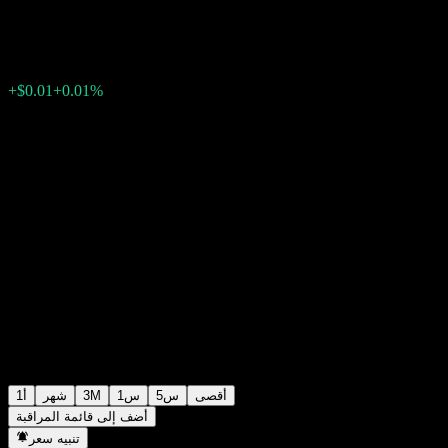
$104.83
1
الأسبوع الماضي
+0.01%
+$0.01
أقصى
5س
1س
3M
شهر
1أ
أضف إلى قائمة المراقبة
تنبيه سعر