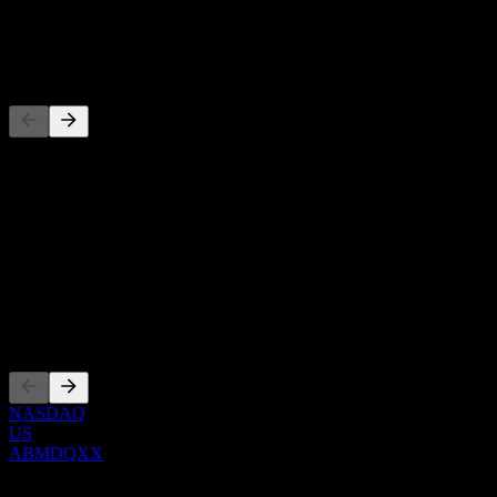
توزيع أرباح
-
المنافسون
هذه القائمة تحليل مبني على أحداث السوق الأخيرة. ليست توصية
استثمارية.
حول
Show more...
الرئيس التنفيذي
الإدراجات
NASDAQ
US
ABMDQXX