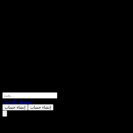
تسجيل الدخول
إنشاء حساب
إنشاء حساب
GS Finance Point to Point