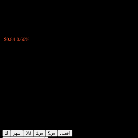
Buffer Note ABMDQXX
$125.66
0
الأسبوع الماضي
-0.66%
-$0.84
أقصى
5س
1س
3M
شهر
1أ