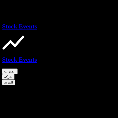
Stock Events
Stock Events
الميزات
شركة
المزيد