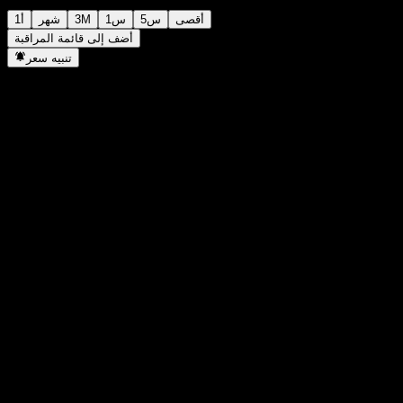
أقصى
5س
1س
3M
شهر
1أ
أضف إلى قائمة المراقبة
تنبيه سعر
إحصائيات
أعلى سعر اليوم
-
أدنى سعر اليوم
-
أعلى مستوى في 52 أسبوع
97.85
أدنى مستوى في 52 أسبوع
94.53
حجم التداول
-
متوسط الحجم
-
القيمة السوقية
0
مضاعف الربحية
-