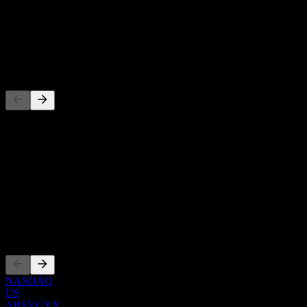
عائد توزيعات الأرباح
-
توزيع أرباح
-
المنافسون
هذه القائمة تحليل مبني على أحداث السوق الأخيرة. ليست توصية
استثمارية.
حول
Show more...
الرئيس التنفيذي
الإدراجات
NASDAQ
US
ABSVGXX