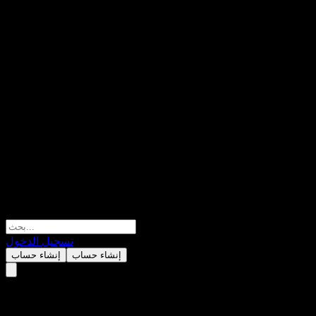
تسجيل الدخول
إنشاء حساب
إنشاء حساب
Barclays Bank Issuer Callable