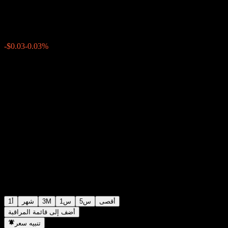
$99.20
0
الأسبوع الماضي
-0.03%
-$0.03
أقصى
5س
1س
3M
شهر
1أ
أضف إلى قائمة المراقبة
تنبيه سعر