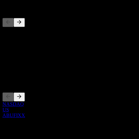
المنافسون
هذه القائمة تحليل مبني على أحداث السوق الأخيرة. ليست توصية
استثمارية.
حول
Show more...
الرئيس التنفيذي
الإدراجات
NASDAQ
US
ABUFIXX
0 Comments