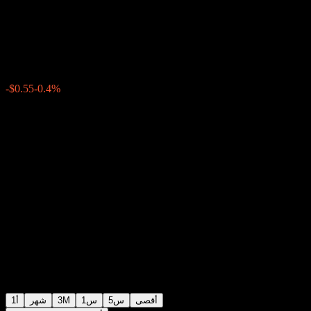
Point Barrier Note ABVUUXX
$138.50
0
الأسبوع الماضي
-0.4%
-$0.55
أقصى
5س
1س
3M
شهر
1أ