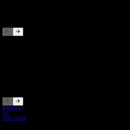
توزيع أرباح
-
المنافسون
هذه القائمة تحليل مبني على أحداث السوق الأخيرة. ليست توصية
استثمارية.
حول
Show more...
الرئيس التنفيذي
الإدراجات
NASDAQ
US
ABVUUXX