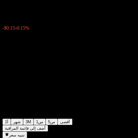
$103.06
0
الأسبوع الماضي
-0.15%
-$0.15
أقصى
5س
1س
3M
شهر
1أ
أضف إلى قائمة المراقبة
تنبيه سعر