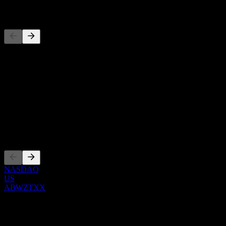
المنافسون
هذه القائمة تحليل مبني على أحداث السوق الأخيرة. ليست توصية
استثمارية.
حول
Show more...
الرئيس التنفيذي
الإدراجات
NASDAQ
US
ABWZTXX
0 Comments