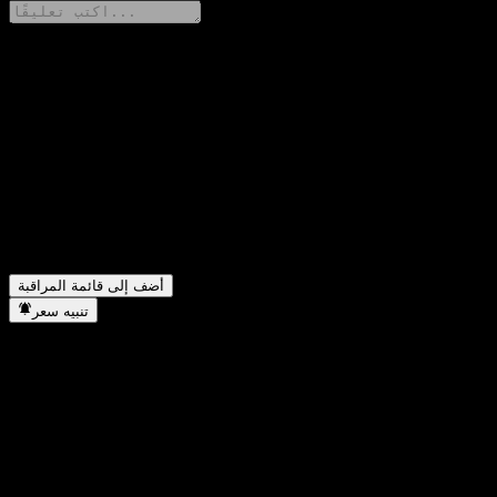
شارك أفكارك
FAQ
▼
ما هو سعر سهم ABWZTXX اليوم؟
▼
ما هو رمز سهم ABWZTXX؟
▼
هل يرتفع سعر سهم ABWZTXX؟
▼
في أي قطاع تقع شركة ABWZTXX؟
▼
متى أكملت ABWZTXX تجزئة الأسهم؟
أضف إلى قائمة المراقبة
تنبيه سعر