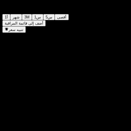
أقصى
5س
1س
3M
شهر
1أ
أضف إلى قائمة المراقبة
تنبيه سعر
إحصائيات
أعلى سعر اليوم
-
أدنى سعر اليوم
-
أعلى مستوى في 52 أسبوع
111
أدنى مستوى في 52 أسبوع
100.46
حجم التداول
-
متوسط الحجم
-
القيمة السوقية
0