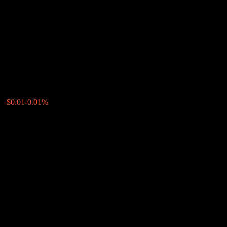
Step Up Point to Point Fully
Principally Protected Note
ABXFTXX
$110.97
0
الأسبوع الماضي
-0.01%
-$0.01