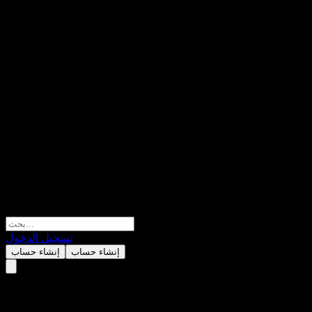
تسجيل الدخول
إنشاء حساب
إنشاء حساب
Morgan Stanley Autocallable