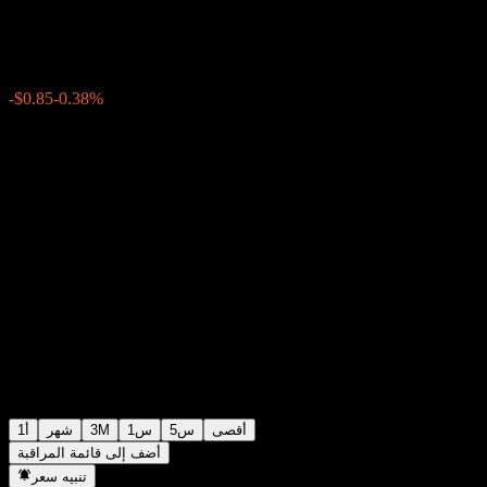
$223.28
0
الأسبوع الماضي
-0.38%
-$0.85
أقصى
5س
1س
3M
شهر
1أ
أضف إلى قائمة المراقبة
تنبيه سعر