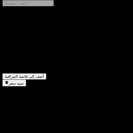
شارك أفكارك
FAQ
▼
ما هو سعر سهم ABZORXX اليوم؟
▼
ما هو رمز سهم ABZORXX؟
▼
هل يرتفع سعر سهم ABZORXX؟
▼
في أي قطاع تقع شركة ABZORXX؟
▼
متى أكملت ABZORXX تجزئة الأسهم؟
أضف إلى قائمة المراقبة
تنبيه سعر