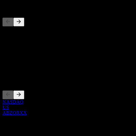
المنافسون
هذه القائمة تحليل مبني على أحداث السوق الأخيرة. ليست توصية
استثمارية.
حول
Show more...
الرئيس التنفيذي
الإدراجات
NASDAQ
US
ABZORXX
0 Comments