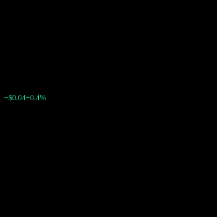
Autocallable Contingent
Interest Barrier Note
ACEIQXX
$10.01
0
الأسبوع الماضي
+0.4%
+$0.04