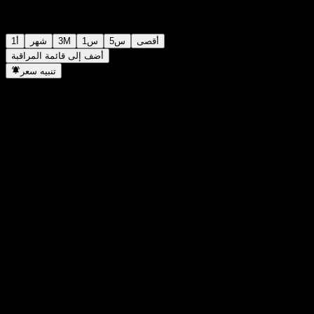
أقصى
5س
1س
3M
شهر
1أ
أضف إلى قائمة المراقبة
تنبيه سعر
إحصائيات
أعلى سعر اليوم
-
أدنى سعر اليوم
-
أعلى مستوى في 52 أسبوع
10.02
أدنى مستوى في 52 أسبوع
9.49
حجم التداول
-
متوسط الحجم
-
القيمة السوقية
0