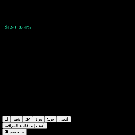
$282.64
0
الأسبوع الماضي
+0.68%
+$1.90
أقصى
5س
1س
3M
شهر
1أ
أضف إلى قائمة المراقبة
تنبيه سعر