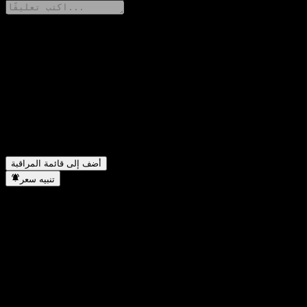
شارك أفكارك
FAQ
▼
ما هو سعر سهم ACGIWXX اليوم؟
▼
ما هو رمز سهم ACGIWXX؟
▼
في أي قطاع تقع شركة ACGIWXX؟
▼
متى أكملت ACGIWXX تجزئة الأسهم؟
أضف إلى قائمة المراقبة
تنبيه سعر