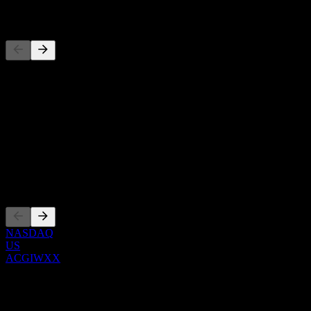
المنافسون
هذه القائمة تحليل مبني على أحداث السوق الأخيرة. ليست توصية
استثمارية.
حول
Show more...
الرئيس التنفيذي
الإدراجات
NASDAQ
US
ACGIWXX
0 Comments