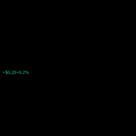
Company LLC Autocallable
Contingent Interest Buffer
Note With Coupon Memory
ACKKBXX
$97.91
0
الأسبوع الماضي
+0.2%
+$0.20