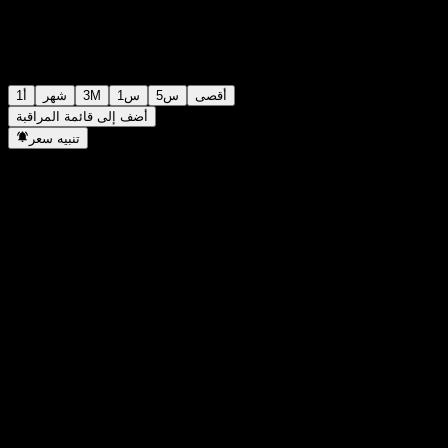
أقصى
5س
1س
3M
شهر
1أ
أضف إلى قائمة المراقبة
تنبيه سعر
إحصائيات
أعلى سعر اليوم
-
أدنى سعر اليوم
-
أعلى مستوى في 52 أسبوع
99.74
أدنى مستوى في 52 أسبوع
87.02
حجم التداول
-
متوسط الحجم
-