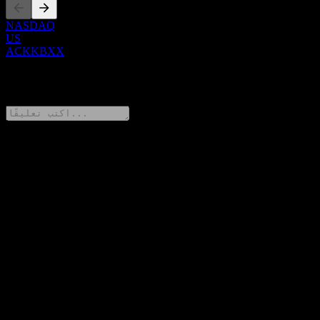
NASDAQ
US
ACKKBXX
0 Comments
شارك أفكارك
FAQ
ما هو سعر سهم JPMorgan Chase Financial Company LLC
Autocallable Contingent Interest Buffer Note With Coupon Memory
▼
ACKKBXX اليوم؟
ما هو رمز سهم JPMorgan Chase Financial Company LLC
Autocallable Contingent Interest Buffer Note With Coupon Memory
▼
ACKKBXX؟
في أي قطاع تقع شركة JPMorgan Chase Financial Company
LLC Autocallable Contingent Interest Buffer Note With Coupon