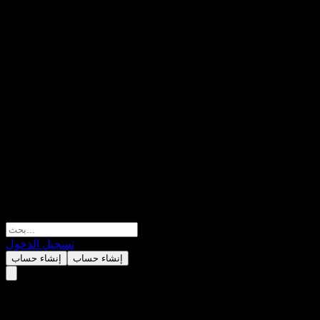
تسجيل الدخول
إنشاء حساب
إنشاء حساب
JPMorgan Chase Financial