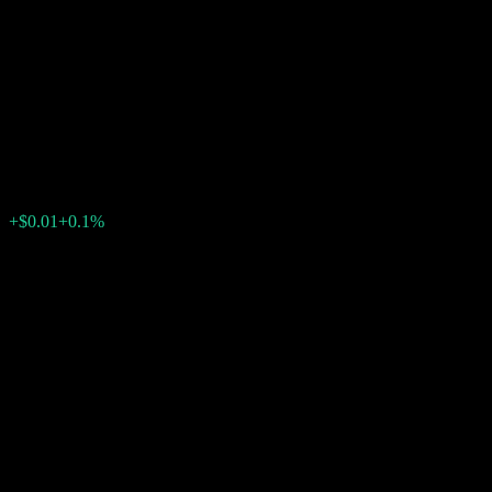
Autocallable Contingent
Interest Barrier Note
ACLNJXX
$10.24
0
الأسبوع الماضي
+0.1%
+$0.01