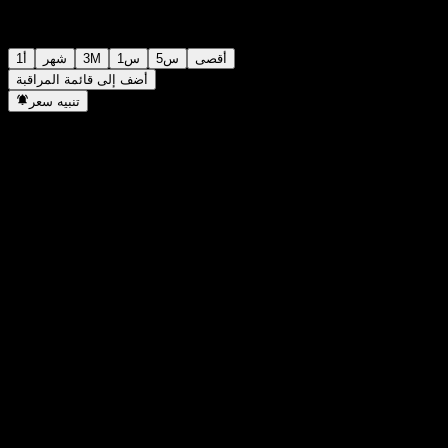
أقصى
5س
1س
3M
شهر
1أ
أضف إلى قائمة المراقبة
تنبيه سعر
إحصائيات
أعلى سعر اليوم
-
أدنى سعر اليوم
-
أعلى مستوى في 52 أسبوع
10.24
أدنى مستوى في 52 أسبوع
9.75
حجم التداول
-
متوسط الحجم
-
القيمة السوقية
0