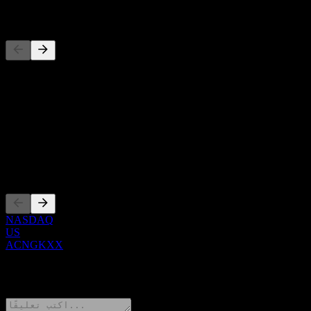
المنافسون
حول
Show more...
الرئيس التنفيذي
الإدراجات
NASDAQ
US
ACNGKXX
0 Comments