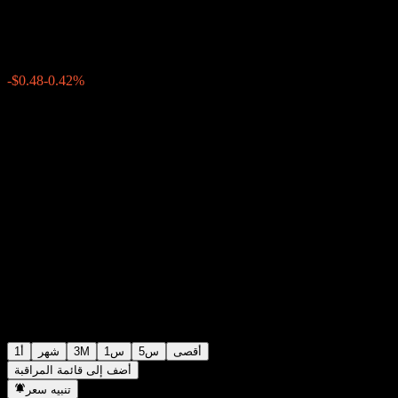
$113.63
0
الأسبوع الماضي
-0.42%
-$0.48
أقصى
5س
1س
3M
شهر
1أ
أضف إلى قائمة المراقبة
تنبيه سعر