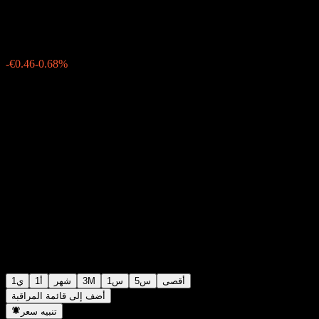
€67.10
5778
-€0.46
-0.68%
Thursday 19:46
أقصى
5س
1س
3M
شهر
1أ
1ي
أضف إلى قائمة المراقبة
تنبيه سعر