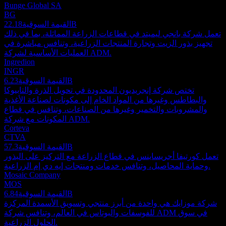
Bunge Global SA
BG
22.18B
القيمة السوقية
تعمل شركة بانجي ليميتد في قطاعات الزراعة المماثلة، بما في ذلك
تجهيز بذور الزيت وتجارة المنتجات الزراعية، وتنافس مباشرة في
العمليات الأساسية لشركة ADM.
Ingredion
INGR
6.23B
القيمة السوقية
تختص شركة إنجريديون المحدودة في تحويل الذرة والتابيوكا
والبطاطس وغيرها من المواد الخام إلى مكونات لصناعة الأغذية
والمشروبات والتخمير وغيرها من الصناعات، وتنافس في قطاع
المكونات مع شركة ADM.
Corteva
CTVA
57.3B
القيمة السوقية
تعمل كورتيفا أجريساينس في قطاع الزراعة مع التركيز على البذور
وحماية المحاصيل، وتنافس خدمات ومنتجات إيه دي إم الزراعية.
Mosaic Company
MOS
6.84B
القيمة السوقية
شركة موزايك هي واحدة من أبرز منتجي وتسويق الأسمدة المركزة
للفوسفات والبوتاس في العالم، وتنافس شركة ADM في سوق
الحلول الزراعية.