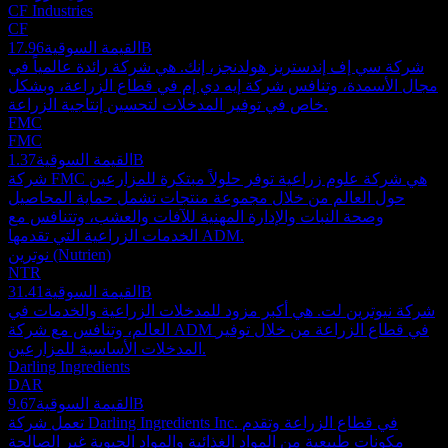
CF Industries
CF
17.96B
القيمة السوقية
شركة سي إف إندستريز هولدنجز، إنك. هي شركة رائدة عالمياً في
مجال الأسمدة، وتنافس شركة إيه دي إم في قطاع الزراعة، وبشكل
خاص في توفير المدخلات لتحسين إنتاجية الزراعة.
FMC
FMC
1.37B
القيمة السوقية
شركة FMC هي شركة علوم زراعية توفر حلولاً مبتكرة للمزارعين
حول العالم من خلال مجموعة منتجات تشمل حماية المحاصيل
وصحة النبات والإدارة المهنية للآفات والعشب، وتتنافس مع
الخدمات الزراعية التي تقدمها ADM.
نوترين (Nutrien)
NTR
31.41B
القيمة السوقية
شركة نيوترين لت. هي أكبر مزود للمدخلات الزراعية والخدمات في
العالم، وتنافس مع شركة ADM في قطاع الزراعة من خلال توفير
المدخلات الأساسية للمزارعين.
Darling Ingredients
DAR
9.67B
القيمة السوقية
تعمل شركة Darling Ingredients Inc. في قطاع الزراعة وتقدم
مكونات طبيعية من المواد الغذائية والمواد الحيوية غير الصالحة