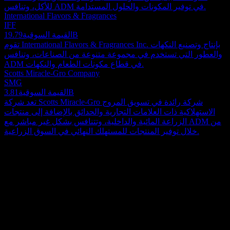
للأكل، وتنافس ADM في توفير المكونات والحلول المستدامة.
International Flavors & Fragrances
IFF
19.79B
القيمة السوقية
تقوم International Flavors & Fragrances Inc. بإنتاج وتصنيع النكهات
والعطور التي تستخدم في مجموعة متنوعة من الصناعات، وتنافس
ADM في قطاع مكونات الطعام والنكهات.
Scotts Miracle-Gro Company
SMG
3.81B
القيمة السوقية
تعد شركة Scotts Miracle-Gro شركة رائدة في تسويق المروج
الاستهلاكية ذات العلامات التجارية والحدائق بالإضافة إلى منتجات
الزراعة المائية والداخلية، وتتنافس بشكل غير مباشر مع ADM من
خلال توفير المنتجات للمستهلك النهائي في السوق الزراعية.
حول
تعد شركة آرتشر دانيلز ميدلاند (Archer Daniels Midland) مؤسسة
عالمية كبرى في القطاع الزراعي، تركز على توريد ونقل وتخزين
ومعالجة وتوزيع مجموعة واسعة من السلع الزراعية والسلع النهائية
Show more...
والمكونات الأساسية. تمتد عملياتها الواسعة عبر دول عديدة، بما في
الرئيس التنفيذي
ذلك أسواق محورية مثل الولايات المتحدة وسويسرا وجزر كايمان
البلد
والبرازيل والمكسيك والمملكة المتحدة، إلى جانب حضور دولي