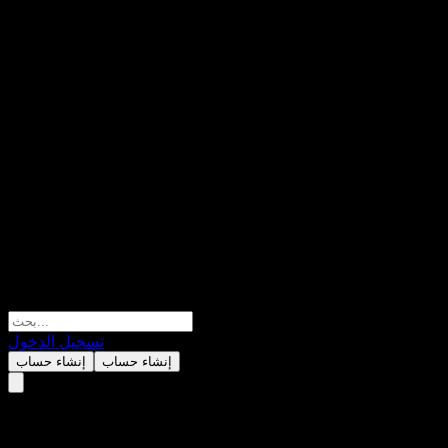
تسجيل الدخول
إنشاء حساب
إنشاء حساب
WisdomTree Interest Rate