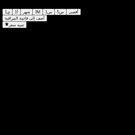
أقصى
5س
1س
3M
شهر
1أ
1ي
أضف إلى قائمة المراقبة
تنبيه سعر
إحصائيات
أعلى سعر اليوم
22.62
أدنى سعر اليوم
22.61
أعلى مستوى في 52 أسبوع
22.88
أدنى مستوى في 52 أسبوع
22.09
حجم التداول
3,473
متوسط الحجم
-
القيمة السوقية
0
مضاعف الربحية
-