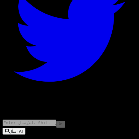
©
2026
Stock Events GmbH
اسأل AI