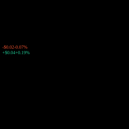
Hedged U.S. Aggregate Bond
Fund
$22.58
21
-$0.02
-0.07%
Friday 20:00
بعد الإغلاق
Friday 23:34
+0.19%
+$0.04