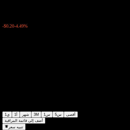
$4.25
298
-$0.20
-4.49%
Friday 20:00
أقصى
5س
1س
3M
شهر
1أ
1ي
أضف إلى قائمة المراقبة
تنبيه سعر