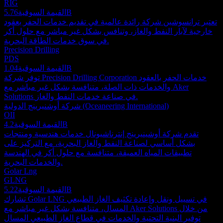
RIG
5.76B
القيمة السوقية
تعتبر ترانسوشين شركة رائدة عالمية في تقديم خدمات الحفر بعقود
خارجية لآبار النفط والغاز، وتنافس بشكل غير مباشر مع حلول أكر
في سوق خدمات الطاقة البحرية.
Precision Drilling
PDS
1.04B
القيمة السوقية
توفر شركة Precision Drilling Corporation خدمات الحفر بالعقود
والخدمات ذات الصلة، متنافسة بشكل غير مباشر مع Aker
Solutions في صناعة خدمات النفط والغاز.
شركة أوشنيرينج الدولية (Oceaneering International)
OII
4.2B
القيمة السوقية
تقدم شركة أوشينيرينج إنترناشيونال خدمات هندسية ومنتجات
بشكل أساسي لصناعة النفط والغاز البحرية، مع التركيز على
تطبيقات المياه العميقة، متنافسة مع حلول أكر في الهندسة
والخدمات البحرية.
Golar Lng
GLNG
5.22B
القيمة السوقية
تشارك Golar LNG في تسييل ونقل وإعادة تكثيف الغاز الطبيعي
المسال، متنافسة بشكل غير مباشر مع Aker Solutions من خلال
توفير البنية التحتية والخدمات في قطاع الغاز الطبيعي المسال