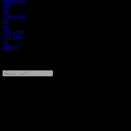
AKSOO.ST
STU
DE
1AKA.STU
MU
DE
1AKA.MU
OTC Link
US
AKRYY
0 Comments
شارك أفكارك
FAQ
▼
ما هو سعر سهم Aker Solutions ASA اليوم؟
▼
ما هو رمز سهم Aker Solutions ASA؟
▼
ما هي القيمة السوقية لشركة Aker Solutions ASA؟