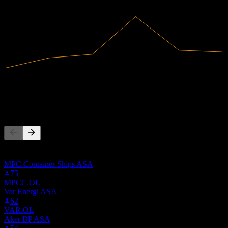
2024
2025
الإيرادات
6.14B
صافي الدخل
250.94M
يتابع الناس أيضًا
هذه القائمة مبنية على قوائم المراقبة لمستخدمي Stock Events
الذين يتابعون AKRTF. ليست توصية استثمارية.
MPC Container Ships ASA
75
MPCC.OL
Var Energi ASA
62
VAR.OL
Aker BP ASA