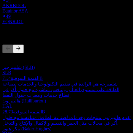
54
AKRBP.OL
Equinor ASA
49
EQNR.OL
المنافسون
هذه القائمة تحليل مبني على أحداث السوق الأخيرة. ليست توصية
استثمارية.
شلمبرجير (SLB)
SLB
71.4B
القيمة السوقية
شلمبرجه هي الرائدة في تقديم التكنولوجيا والخدمات لصناعة
الطاقة على مستوى العالم، وتنافس مباشرة مع حلول أكر في
قطاع خدمات ومعدات حقول النفط.
هاليبرتون (Halliburton)
HAL
28.73B
القيمة السوقية
تقدم هاليبرتون منتجات وخدمات لصناعة الطاقة، متنافسة مع حلول
أكر في مجالات مثل الحفر والتقييم والإكمال والإنتاج والتدخل.
بيكر هيوز (Baker Hughes)