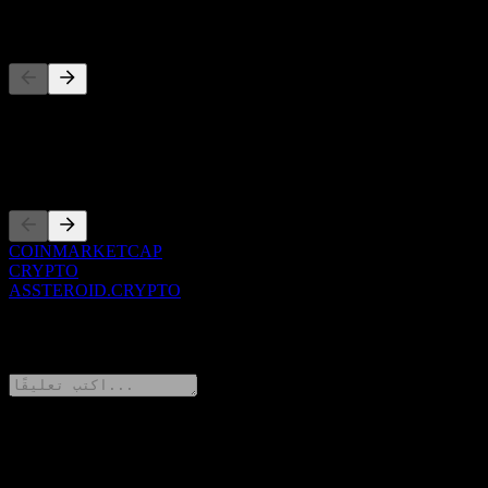
المنافسون
هذه القائمة تحليل مبني على أحداث السوق الأخيرة. ليست توصية
استثمارية.
الإدراجات
COINMARKETCAP
CRYPTO
ASSTEROID.CRYPTO
0 Comments
شارك أفكارك