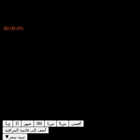
$0.000078
0
05:01 اليوم
-0%
-$0.00
أقصى
5س
1س
3M
شهر
1أ
1ي
أضف إلى قائمة المراقبة
تنبيه سعر