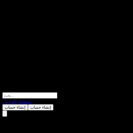
تسجيل الدخول
إنشاء حساب
إنشاء حساب
Raiffeisen-Mehrwert 2027 III