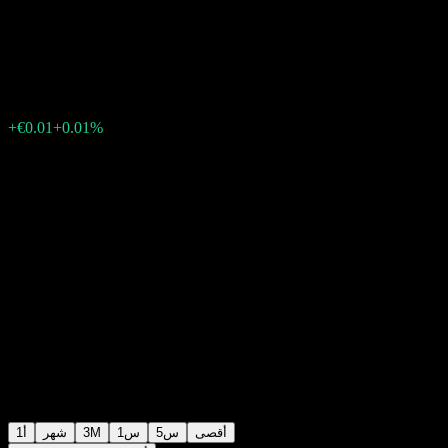
(RZ) A
€102.44
0
الأسبوع الماضي
+0.01%
+€0.01
أقصى
5س
1س
3M
شهر
1أ