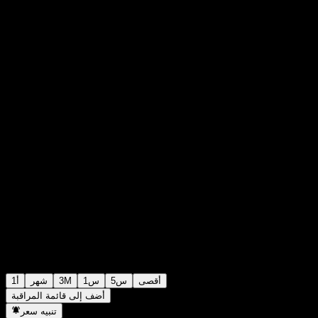
A$1.0000
0
الأسبوع الماضي
+0%
+A$0.00
أقصى
5س
1س
3M
شهر
1أ
أضف إلى قائمة المراقبة
تنبيه سعر