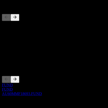
المنافسون
حول
Show more...
الرئيس التنفيذي
ISIN
AU60MMF18693
الإدراجات
FUND
FUND
AU60MMF18693.FUND
0 Comments