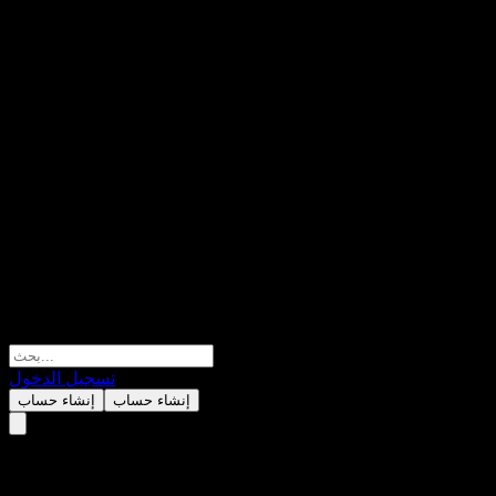
تسجيل الدخول
إنشاء حساب
إنشاء حساب
OnePath OA Inv-ANZ Term Depo