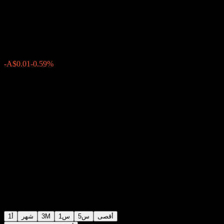
Income Index Trust
A$0.9624
0
الأسبوع الماضي
-0.59%
-A$0.01
أقصى
5س
1س
3M
شهر
1أ