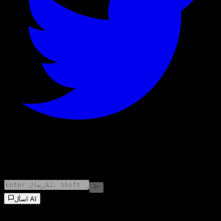
©
2026
Stock Events GmbH
اسأل AI