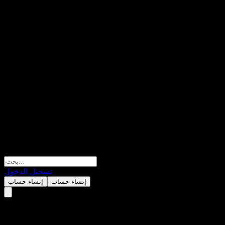
تسجيل الدخول
إنشاء حساب
إنشاء حساب
T. Rowe Price US Value Blue 