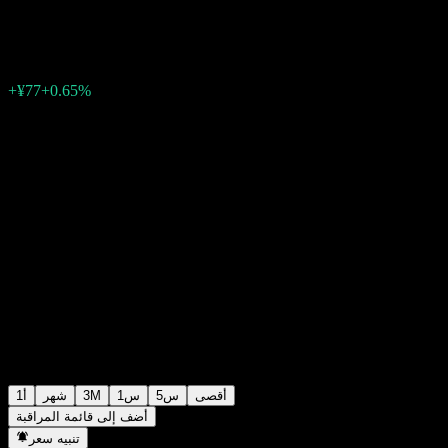
¥11,931
0
الأسبوع الماضي
+0.65%
+¥77
أقصى
5س
1س
3M
شهر
1أ
أضف إلى قائمة المراقبة
تنبيه سعر