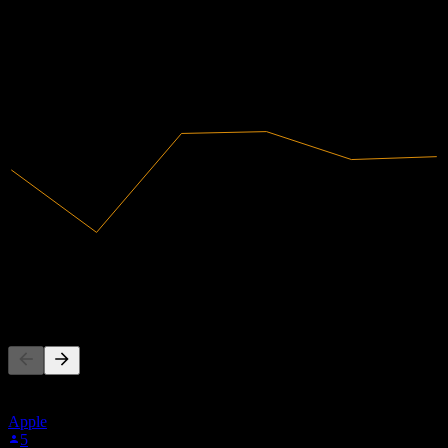
غير مربحة
2019
2020
2021
2022
2023
2024
الإيرادات
242.53M
صافي الدخل
-36.87M
يتابع الناس أيضًا
هذه القائمة مبنية على قوائم المراقبة لمستخدمي Stock Events
الذين يتابعون AZREF. ليست توصية استثمارية.
Apple
5