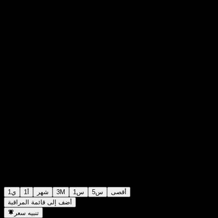
$1.0000
62
+$0.00
+0%
Thursday 13:47
أقصى
5س
1س
3M
شهر
1أ
1ي
أضف إلى قائمة المراقبة
تنبيه سعر