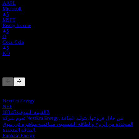
AAPL
Microsoft
5
MSFT
Realty Income
5
O
Coca-Cola
5
KO
المنافسون
هذه القائمة تحليل مبني على أحداث السوق الأخيرة. ليست توصية
استثمارية.
NextEra Energy
NEE
183.45B
القيمة السوقية
تقوم شركة NextEra Energy، من خلال فروعها، بتوليد الطاقة
المتجددة من الرياح والطاقة الشمسية، متنافسة مباشرة في سوق
الطاقة المتجددة.
Enphase Energy