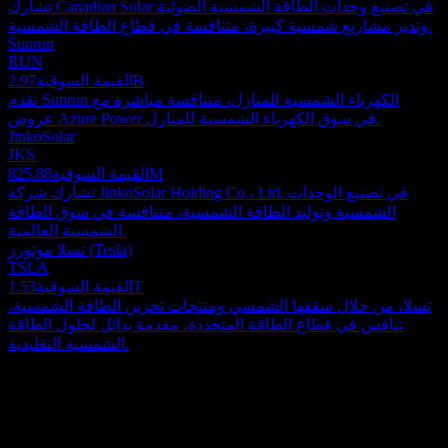
تشارك Canadian Solar في تصنيع وحدات الطاقة الشمسية الضوئية
وتدير مشاريع شمسية كبيرة، متنافسة في قطاع الطاقة الشمسية.
Sunrun
RUN
2.97B
القيمة السوقية
تقدم Sunrun الكهرباء الشمسية للمنازل، متنافسة مباشرة مع
عروض Azure Power في سوق الكهرباء الشمسية للمنازل.
JinkoSolar
JKS
825.88M
القيمة السوقية
تشارك شركة JinkoSolar Holding Co.، Ltd. في تصنيع الوحدات
الشمسية وتوليد الطاقة الشمسية، متنافسة في سوق الطاقة
الشمسية العالمية.
تسلا موتورز (Tesla)
TSLA
1.53T
القيمة السوقية
تسلا، من خلال سقفها الشمسي ومنتجات تخزين الطاقة الشمسية،
تنافس في قطاع الطاقة المتجددة، مقدمة بدائل لحلول الطاقة
الشمسية التقليدية.
حول
تتخصص Azure Power Global Limited، وهي كيان هندي مستقل،