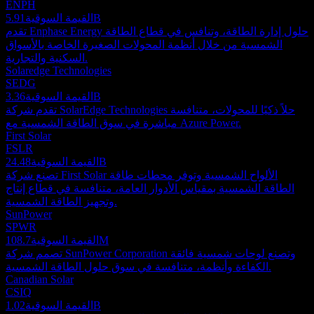
ENPH
5.91B
القيمة السوقية
تقدم Enphase Energy حلول إدارة الطاقة، وتنافس في قطاع الطاقة
الشمسية من خلال أنظمة المحولات الصغيرة الخاصة بالأسواق
السكنية والتجارية.
Solaredge Technologies
SEDG
3.36B
القيمة السوقية
تقدم شركة SolarEdge Technologies حلاً ذكيًا للمحولات، متنافسة
مباشرة في سوق الطاقة الشمسية مع Azure Power.
First Solar
FSLR
24.48B
القيمة السوقية
تصنع شركة First Solar الألواح الشمسية وتوفر محطات طاقة
الطاقة الشمسية بمقياس الأدوار العامة، متنافسة في قطاع إنتاج
وتجهيز الطاقة الشمسية.
SunPower
SPWR
108.7M
القيمة السوقية
تصمم شركة SunPower Corporation وتصنع لوحات شمسية فائقة
الكفاءة وأنظمة، متنافسة في سوق حلول الطاقة الشمسية.
Canadian Solar
CSIQ
1.02B
القيمة السوقية