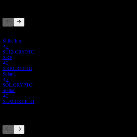
يتابع الناس أيضًا
هذه القائمة مبنية على قوائم المراقبة لمستخدمي Stock Events
الذين يتابعون BABYDOGE.CRYPTO. ليست توصية استثمارية.
Shiba Inu
3
SHIB.CRYPTO
XRP
2
XRP.CRYPTO
Solana
2
SOL.CRYPTO
Stellar
2
XLM.CRYPTO
المنافسون
هذه القائمة تحليل مبني على أحداث السوق الأخيرة. ليست توصية