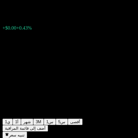
$0.000000
5
03:00 اليوم
+0.43%
+$0.00
أقصى
5س
1س
3M
شهر
1أ
1ي
أضف إلى قائمة المراقبة
تنبيه سعر