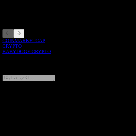
استثمارية.
الإدراجات
COINMARKETCAP
CRYPTO
BABYDOGE.CRYPTO
0 Comments
شارك أفكارك
FAQ
▼
ما هو سعر سهم BABYDOGE اليوم؟
▼
ما هو رمز سهم BABYDOGE؟
▼
هل يرتفع سعر سهم BABYDOGE؟