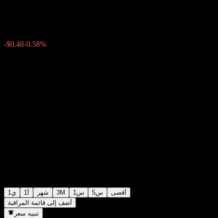
$81.89
50
14:10 اليوم
-0.58%
-$0.48
أقصى
5س
1س
3M
شهر
1أ
1ي
أضف إلى قائمة المراقبة
تنبيه سعر