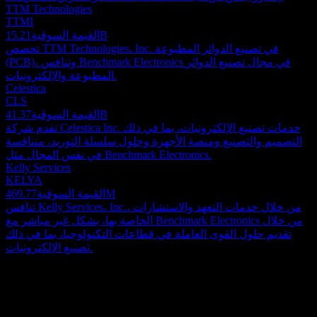
TTM Technologies
TTMI
15.21B
القيمة السوقية
تخصص TTM Technologies، Inc. في تصنيع الدوائر المطبوعة
(PCB)، وتنافس Benchmark Electronics في مجال تصنيع الدوائر
المطبوعة والإلكترونيات.
Celestica
CLS
41.37B
القيمة السوقية
تقدم شركة Celestica Inc. خدمات تصنيع الإلكترونيات، بما في ذلك
التصميم والتصنيع ومنصة الأجهزة وحلول سلسلة التوريد، متنافسة
في نفس المجال مثل Benchmark Electronics.
Kelly Services
KELYA
469.77M
القيمة السوقية
تنافس Kelly Services، Inc.، من خلال خدمات التعهد والاستشارات
الخاصة بها، بشكل غير مباشر مع Benchmark Electronics من خلال
تقديم حلول القوى العاملة في قطاعات التكنولوجيا، بما في ذلك
تصنيع الإلكترونيات.
حول
تعمل شركة Benchmark Electronics، مع شركاتها التابعة، كمزود