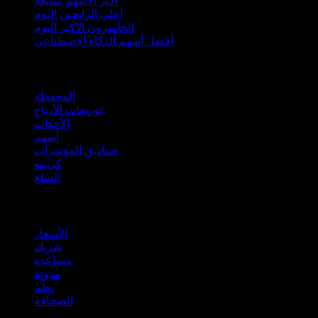
أكثر الأسهم متابعة
أعلى الرابحين اليوم
الخاسرون الأكبر اليوم
أفضل أسهم الذكاء الاصطناعي
الميزات
المحفظة
توزيعات الأرباح
الأحداث
أسهم
صناديق المؤشرات
كريبتو
السلع
company
الأسعار
شريك
مساعدة
مدونة
تعلّم
الصحافة