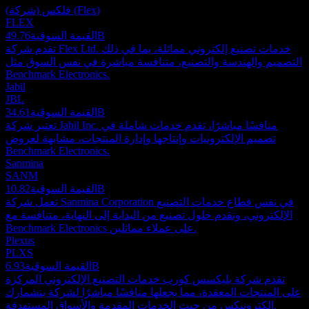
فلكس (شركة) (Flex)
FLEX
49.76B
القيمة السوقية
تقدم شركة Flex Ltd. خدمات تصنيع إلكتروني مماثلة، بما في ذلك
التصميم والهندسة والتصنيع، متنافسة مباشرة في نفس السوق مثل
Benchmark Electronics.
Jabil
JBL
34.61B
القيمة السوقية
تعتبر شركة Jabil Inc. منافسًا مباشرًا، تقدم خدمات شاملة في
تصميم الإلكترونيات وإنتاجها وإدارة المنتجات، مشابهة لعروض
Benchmark Electronics.
Sanmina
SANM
10.82B
القيمة السوقية
تعمل شركة Sanmina Corporation في نفس قطاع خدمات التصنيع
الإلكتروني، وتقدم حلول تصنيع من البداية إلى النهاية، متنافسة مع
Benchmark Electronics على عملاء مماثلين.
Plexus
PLXS
6.93B
القيمة السوقية
تقدم شركة بليكسس كورب خدمات التصنيع الإلكتروني المركزة
على المنتجات المعقدة، مما يجعلها منافسًا مباشرًا لشركة بنشمارك
إلكترونيكس من حيث الخدمات المقدمة والأسواق المستهدفة.