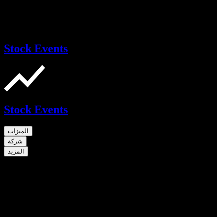
Stock Events
Stock Events
الميزات
شركة
المزيد