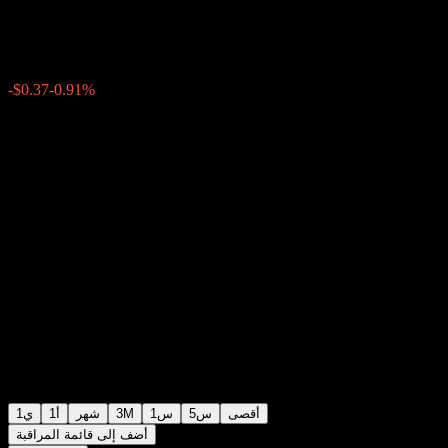
$40.50
19
-$0.37
-0.91%
Friday 20:00
بعد الإغلاق
Friday 20:01
+0%
+$0.00
أقصى
5س
1س
3M
شهر
1أ
1ي
أضف إلى قائمة المراقبة