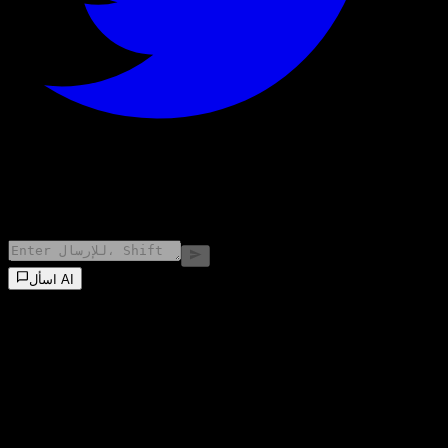
©
2026
Stock Events GmbH
اسأل AI