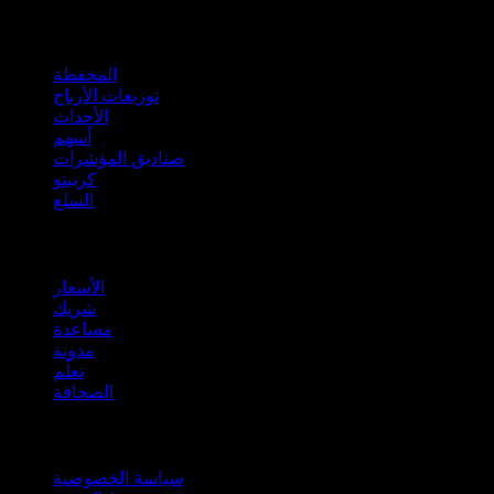
الميزات
المحفظة
توزيعات الأرباح
الأحداث
أسهم
صناديق المؤشرات
كريبتو
السلع
company
الأسعار
شريك
مساعدة
مدونة
تعلّم
الصحافة
قانوني
سياسة الخصوصية