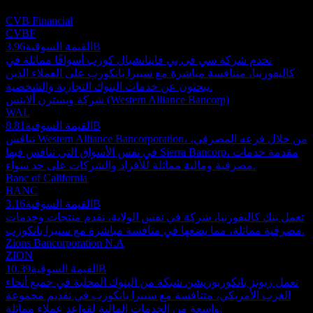
استثمارية.
CVB Financial
CVBF
3.96B
القيمة السوقية
تخدم شركة سي في بي فاينانشيال كورب أسواقًا مماثلة في
كاليفورنيا، متنافسة مباشرة مع سييرا بانكورب على العملاء الذين
يبحثون عن خدمات البنوك التجارية والشخصية.
شركة ويسترن ألاينس (Western Alliance Bancorp)
WAL
8.81B
القيمة السوقية
تنافس Western Alliance Bancorporation، من خلال فرعه المصرفي،
في نفس الأسواق التي تنافس فيها Sierra Bancorp، مقدمة خدمات
مصرفية ومالية مماثلة للأفراد والشركات على حد سواء.
Banc of California
BANC
3.16B
القيمة السوقية
تعمل بنك كاليفورنيا، شركة في نفس الولاية، تقدم منتجات وخدمات
مصرفية مماثلة، مما يضعها في منافسة مباشرة مع سييرا بانكورب.
Zions Bancorporation N.A
ZION
10.39B
القيمة السوقية
تعمل زيونز بانكوربوريشن شبكة من البنوك المحلية في جميع أنحاء
الغرب الأمريكي، متنافسة مع سييرا بانكورب في تقديم مجموعة
واسعة من الخدمات المالية لقواعد عملاء مماثلة.