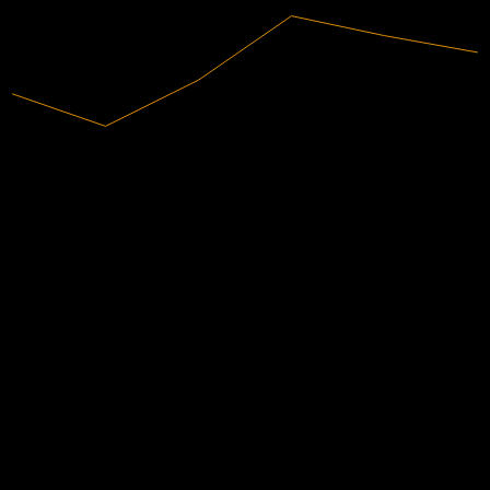
2025
الإيرادات
4.81B
صافي الدخل
-162.5M
تقييمات المحللين
متوسط السعر المستهدف
573.19
أعلى تقدير هو 805.00.
من 37 تقييم خلال آخر 6 أشهر. هذا ليس توصية استثمارية.
شراء
78
%
احتفاظ
22
%
بيع
0
%
يتابع الناس أيضًا