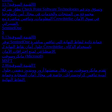
13.7B
القيمة السوقية
تطوّر شركة Check Point Software Technologies وتسوّق وتدعم
مجموعة من المنتجات والخدمات في مجال أمن تكنولوجيا
المعلومات، وتنافس مباشرة مع Crowdstrike في سوق الأمان
السيبراني.
SentinelOne
S
6.13B
القيمة السوقية
توفر SentinelOne حماية ذاتية لنقاط النهاية التي تنافس مباشرة
حلول أمان نقاط النهاية لـ Crowdstrike ، باستخدام الذكاء
الاصطناعي لمنع اختراقات الأمان.
مايكروسوفت (Microsoft)
MSFT
2.86T
القيمة السوقية
تقدم مايكروسوفت، من خلال منصتيها أزور وويندوز ديفندر، حلول
أمنية تنافس كراودسترايك، خاصة في مجال أمان السحابة وحماية
النقاط النهائية.
حول
تقدم كراودسترايك (Crowdstrike) حلول الأمن السيبراني في
الولايات المتحدة ودوليًا. توفر منصتها الموحدة حماية سحابية لنقاط
النهاية، وأعباء العمل السحابية، والهوية، والبيانات من خلال نموذج