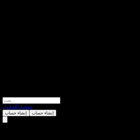
تسجيل الدخول
إنشاء حساب
إنشاء حساب
كراودسترايك (Crowdstrike)