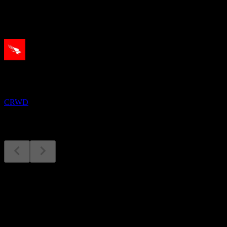
-
القادمة
النتائج المالية
26
AUG
كراودسترايك (Crowdstrike)
CRWD
النتائج المالية
متوقع
Aug
26
Q4 2024