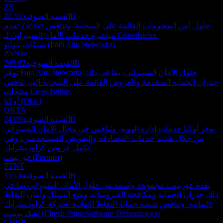
ZS
22.52B
القيمة السوقية
تقدم Zscaler حلول أمن المعلومات القائمة على السحابة، وتنافس
مباشرة خدمات الأمان السيبراني لـ Crowdstrike.
شبكات بلوآتو (Palo Alto Networks)
PANW
265.62B
القيمة السوقية
توفر Palo Alto Networks حلول الأمان السيبراني، بما في ذلك
جدران الحماية المتقدمة والعروض القائمة على السحابة التي تنافس
منتجات Crowdstrike.
أوكتا (Okta)
OKTA
24.09B
القيمة السوقية
توفر أوكتا خدمات إدارة الهوية، وتنافس في مجال الأمان السيبراني
من خلال تقديم خدمات المصادقة والتفويض للمستخدمين، وهي
تكمل عروض كراودسترايك.
فورتينت (Fortinet)
FTNT
115.4B
القيمة السوقية
تقدم فورتينت مجموعة واسعة من حلول الأمان السيبراني بما في
ذلك جدران الحماية ومكافحة الفيروسات ومنع التسلل وأمان النقاط
النهائية، وتنافس منصة حماية النقاط النهائية لشركة كراودسترايك.
تشك بوينت (Check Point Software Technologies)
CHKP