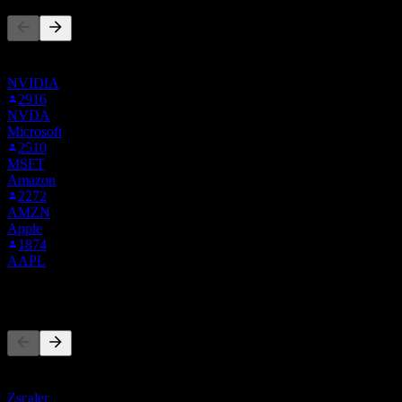
هذه القائمة مبنية على قوائم المراقبة لمستخدمي Stock Events
الذين يتابعون CRWD. ليست توصية استثمارية.
NVIDIA
2916
NVDA
Microsoft
2510
MSFT
Amazon
2272
AMZN
Apple
1874
AAPL
المنافسون
هذه القائمة تحليل مبني على أحداث السوق الأخيرة. ليست توصية
استثمارية.
Zscaler