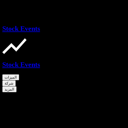
Stock Events
Stock Events
الميزات
شركة
المزيد