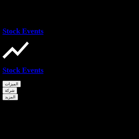
Stock Events
Stock Events
الميزات
شركة
المزيد