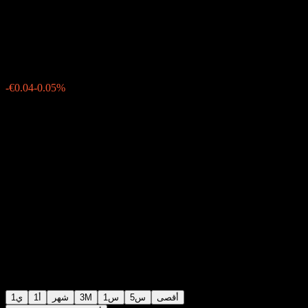
Württemberg 06% 20/35
€76.29
0
15:26 اليوم
-0.05%
-€0.04
أقصى
5س
1س
3M
شهر
1أ
1ي