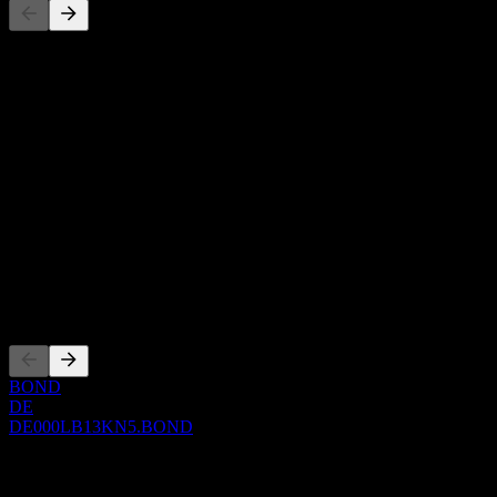
هذه القائمة تحليل مبني على أحداث السوق الأخيرة. ليست توصية
استثمارية.
حول
Show more...
الرئيس التنفيذي
ISIN
DE000LB13KN5
WKN
LB13KN
الإدراجات
BOND
DE
DE000LB13KN5.BOND
0 Comments