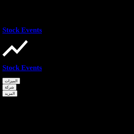
Stock Events
Stock Events
الميزات
شركة
المزيد