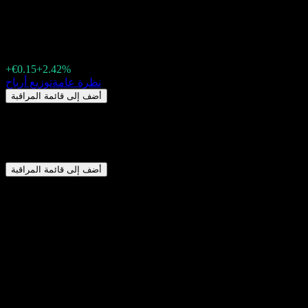
€6.35
+€0.15
+2.42%
Friday 00:00
نظرة عامة
توزيع أرباح
أضف إلى قائمة المراقبة
ملخص
DMC Global (DM5.MU) لا تدفع توزيعات أرباح.
أضف إلى قائمة المراقبة