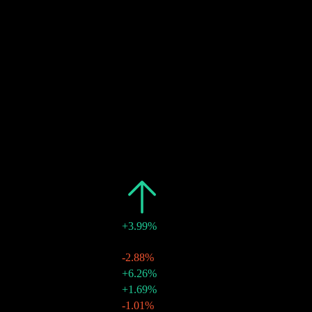
6
OCT
دفع الأرباح
تقديري
2
NOV
استبعاد الأرباح
تقديري
سابق
التغير
المبلغ
تاريخ
2026
$1.23
+3.99%
$0.10
-
04 سبتمبر 2026
$0.11
-2.88%
06 أغسطس 2026
$0.11
+6.26%
07 يوليو 2026
$0.10
+1.69%
04 يونيو 2026
$0.10
-1.01%
06 مايو 2026