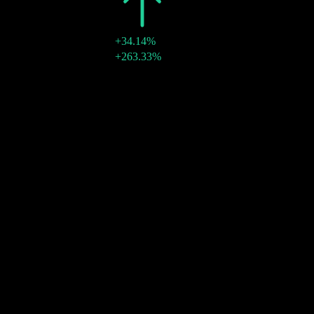
2017
$0.89
+34.14%
$0.70
+263.33%
26 ديسمبر 2017
نمو 10 سنوات
5.34%
نمو 5 سنوات
2.73%
نمو 3 سنوات
1.73%
نمو سنة واحدة
‎-8.3%
المجتمع