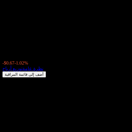
iShares MSCI Emerging
Markets (EEM) توزيعات الأرباح
2026: السجل، تواريخ استبعاد
الأرباح & العائد
$65.04
-$0.67
-1.02%
Thursday 00:00
نظرة عامة
توزيع أرباح
أضف إلى قائمة المراقبة
عائد توزيعات الأرباح
1.71%
مبلغ التوزيع
$0.35
آخر تاريخ استبعاد
يونيو 15, 2026
آخر تاريخ دفع
يونيو 18, 2026
ملخص