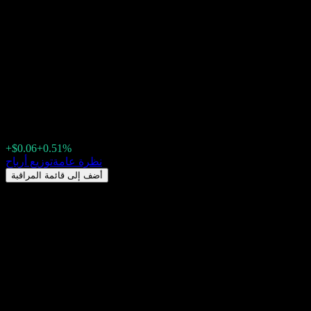
Franklin Mutual Beacon Fund
(FMYDPX) توزيعات الأرباح
2026: السجل، تواريخ استبعاد
الأرباح & العائد
$11.64
+$0.06
+0.51%
Friday 00:00
نظرة عامة
توزيع أرباح
أضف إلى قائمة المراقبة
عائد توزيعات الأرباح
3.37%
مبلغ التوزيع
$0.03
آخر تاريخ استبعاد
أغسطس 10, 2026
آخر تاريخ دفع
أغسطس 25, 2026
ملخص