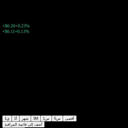
$87.05
83980
+$0.20
+0.23%
Friday 19:59
بعد الإغلاق
Friday 23:59
+0.13%
+$0.11
أقصى
5س
1س
3M
شهر
1أ
1ي
أضف إلى قائمة المراقبة