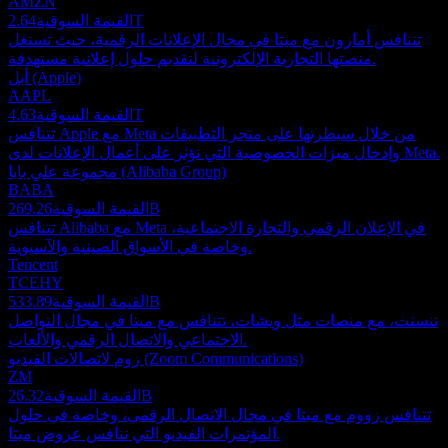
AMZN
2.64T
القيمة السوقية
تتنافس أمازون مع ميتا في مجال الإعلانات الرقمية، حيث تستغل
منصتها التجارية الإلكترونية لتقديم حلول إعلانية مستهدفة.
أبل (Apple)
AAPL
4.63T
القيمة السوقية
تتنافس Apple مع Meta من خلال سيطرتها على متجر التطبيقات
وإدخال ميزات الخصوصية التي تؤثر على أعمال الإعلانات لدى Meta.
مجموعة علي بابا (Alibaba Group)
BABA
269.26B
القيمة السوقية
تتنافس Alibaba مع Meta في الإعلان الرقمي والتجارة الاجتماعية،
وخاصة في الأسواق الصينية والآسيوية.
Tencent
TCEHY
533.89B
القيمة السوقية
تنسنت، مع منصات مثل ويشات، تتنافس مع ميتا في مجال التواصل
الاجتماعي والاتصال الرقمي والألعاب.
زوم لاتصالات الفيديو (Zoom Communications)
ZM
26.32B
القيمة السوقية
تتنافس زووم مع ميتا في مجال الاتصال الرقمي، وخاصة في حلول
المؤتمرات الفيديو التي تنافس عروض ميتا.