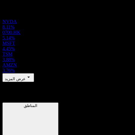
المحفظة
NVDA
8.11%
0700.HK
5.14%
MSFT
4.45%
TSM
3.88%
AMZN
3.76%
عرض المزيد
المناطق
المناطق