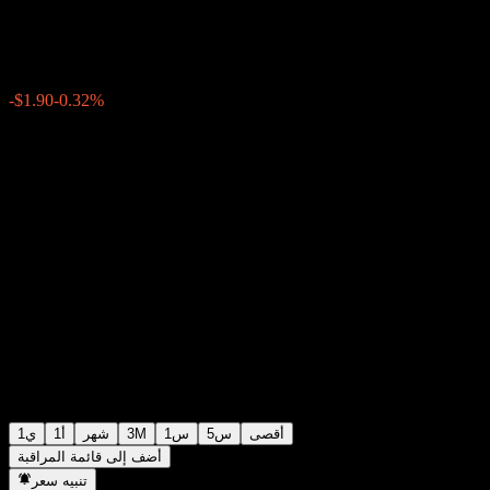
$588.00
35637
10:29 اليوم
-0.32%
-$1.90
أقصى
5س
1س
3M
شهر
1أ
1ي
أضف إلى قائمة المراقبة
تنبيه سعر