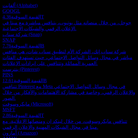
ألفابت (Alphabet)
GOOGL
4.36T
القيمة السوقية
جوجل، من خلال منصاته مثل يوتيوب، يتنافس مباشرة مع ميتا في
الإعلان الرقمي والشبكات الاجتماعية.
شركة سناب (Snap)
SNAP
7.76B
القيمة السوقية
شركة سناب إنك، الشركة الأم لتطبيق سناب شات، هي منافس
مباشر في مجال وسائل التواصل الاجتماعي، حيث تستهدف الفئات
العمرية المماثلة وتتنافس على إيرادات الإعلانات.
بنترست (Pinterest)
PINS
12.61B
القيمة السوقية
تتنافس Pinterest مع Meta في مجال وسائل التواصل الاجتماعي
والإعلان الرقمي، وخاصة في مشاركة الاهتمامات والأفكار من خلال
الصور.
مايكروسوفت (Microsoft)
MSFT
2.86T
القيمة السوقية
تتنافس مايكروسوفت، من خلال لينكد إن ومنصاتها الإعلانية، مع
ميتا في مجال الشبكات المهنية والإعلان الرقمي.
أمازون (Amazon)