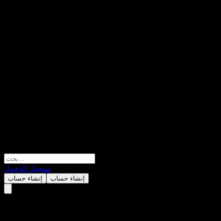
تسجيل الدخول
إنشاء حساب
إنشاء حساب
ميتا بلاتفورمز (Meta Platforms)