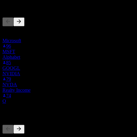
يتابع الناس أيضًا
هذه القائمة مبنية على قوائم المراقبة لمستخدمي Stock Events
الذين يتابعون NW0.F. ليست توصية استثمارية.
Microsoft
96
MSFT
Alphabet
85
GOOGL
NVIDIA
79
NVDA
Realty Income
74
O
المنافسون
هذه القائمة تحليل مبني على أحداث السوق الأخيرة. ليست توصية