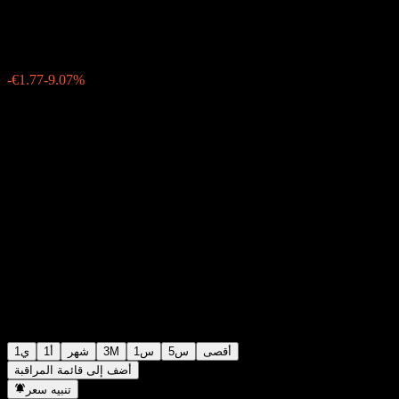
€17.78
449
-€1.77
-9.07%
Friday 15:35
أقصى
5س
1س
3M
شهر
1أ
1ي
أضف إلى قائمة المراقبة
تنبيه سعر