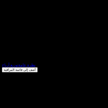
PIMCO Advantage Emerging
Markets Local Bond UCITS
(PM9K.MU) توزيعات الأرباح
2026: السجل، تواريخ استبعاد
الأرباح & العائد
€0.000000
+€0.00
+0%
Thursday 00:00
نظرة عامة
توزيع أرباح
أضف إلى قائمة المراقبة
عائد توزيعات الأرباح
-
مبلغ التوزيع
€0.30
آخر تاريخ استبعاد
أغسطس 21, 2026
آخر تاريخ دفع
أغسطس 28, 2026