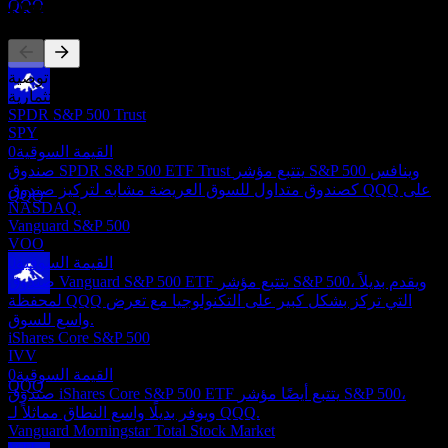
المنافسون
QQQ
هذه القائمة تحليل مبني على أحداث السوق الأخيرة. ليست توصية
استثمارية.
دفع الأرباح
SPDR S&P 500 Trust
9
SPY
JUL
27
القيمة السوقية
0
Invesco QQQ Trust Series 1
صندوق SPDR S&P 500 ETF Trust يتتبع مؤشر S&P 500 وينافس
تقديري
كصندوق متداول للسوق العريضة مشابه لتركيز صندوق QQQ على
QQQ
NASDAQ.
Vanguard S&P 500
VOO
القيمة السوقية
0
صندوق Vanguard S&P 500 ETF يتتبع مؤشر S&P 500، ويقدم بديلاً
لمحفظة QQQ التي تركز بشكل كبير على التكنولوجيا مع تعرض
استبعاد الأرباح
واسع للسوق.
22
iShares Core S&P 500
SEP
27
IVV
Invesco QQQ Trust Series 1
القيمة السوقية
0
تقديري
QQQ
صندوق iShares Core S&P 500 ETF يتتبع أيضًا مؤشر S&P 500،
ويوفر بديلًا واسع النطاق مماثلاً لـ QQQ.
Vanguard Morningstar Total Stock Market