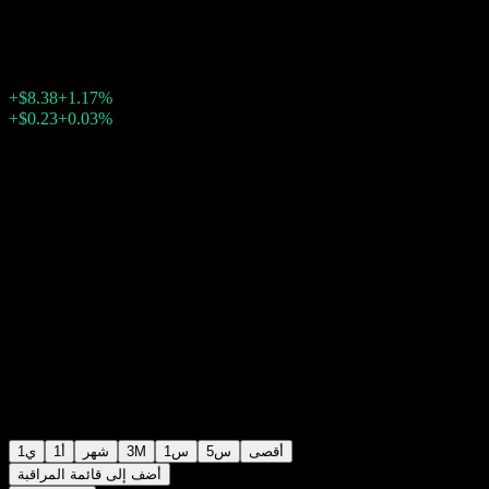
$723.03
23606
+$8.38
+1.17%
Friday 20:00
بعد الإغلاق
Friday 23:59
+0.03%
+$0.23
أقصى
5س
1س
3M
شهر
1أ
1ي
أضف إلى قائمة المراقبة