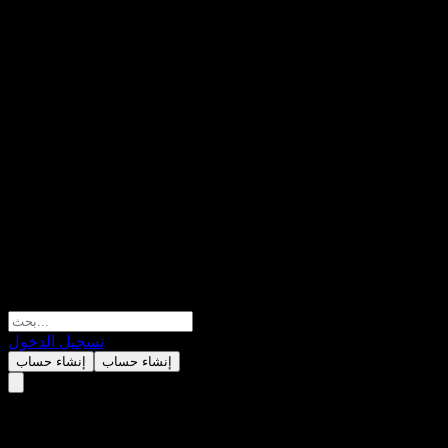
تسجيل الدخول
إنشاء حساب
إنشاء حساب
Invesco QQQ Trust Series 1