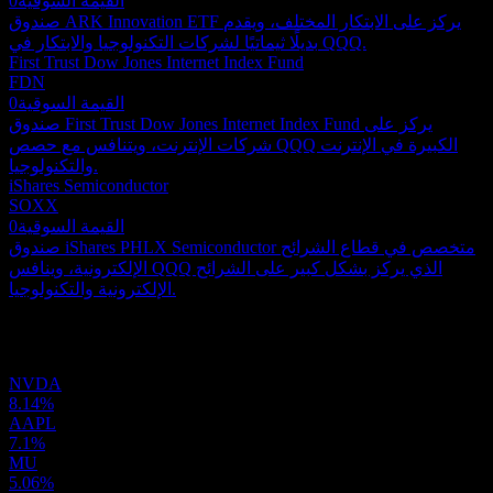
القيمة السوقية
0
صندوق ARK Innovation ETF يركز على الابتكار المختلف، ويقدم
بديلًا ثيماتيًا لشركات التكنولوجيا والابتكار في QQQ.
First Trust Dow Jones Internet Index Fund
FDN
القيمة السوقية
0
صندوق First Trust Dow Jones Internet Index Fund يركز على
شركات الإنترنت، ويتنافس مع حصص QQQ الكبيرة في الإنترنت
والتكنولوجيا.
iShares Semiconductor
SOXX
القيمة السوقية
0
صندوق iShares PHLX Semiconductor متخصص في قطاع الشرائح
الإلكترونية، وينافس QQQ الذي يركز بشكل كبير على الشرائح
الإلكترونية والتكنولوجيا.
المحفظة
NVDA
8.14%
AAPL
7.1%
MU
5.06%