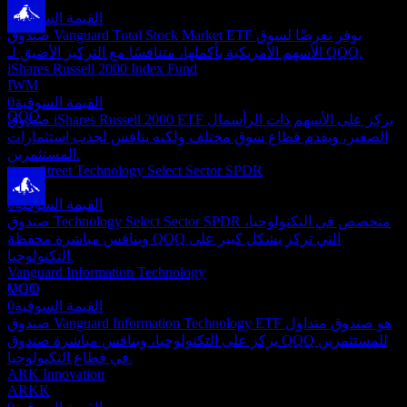
VTI
القيمة السوقية
0
صندوق Vanguard Total Stock Market ETF يوفر تعرضًا لسوق
دفع الأرباح
الأسهم الأمريكية بأكملها، متنافسًا مع التركيز الأضيق لـ QQQ.
29
iShares Russell 2000 Index Fund
OCT
27
IWM
Invesco QQQ Trust Series 1
القيمة السوقية
0
تقديري
QQQ
صندوق iShares Russell 2000 ETF يركز على الأسهم ذات الرأسمال
الصغير، ويقدم قطاع سوق مختلف ولكنه ينافس لجذب استثمارات
المستثمرين.
State Street Technology Select Sector SPDR
XLK
القيمة السوقية
0
استبعاد الأرباح
صندوق Technology Select Sector SPDR متخصص في التكنولوجيا،
22
وينافس مباشرة محفظة QQQ التي تركز بشكل كبير على
DEC
27
التكنولوجيا.
Invesco QQQ Trust Series 1
Vanguard Information Technology
تقديري
VGT
QQQ
القيمة السوقية
0
صندوق Vanguard Information Technology ETF هو صندوق متداول
يركز على التكنولوجيا، وينافس مباشرة صندوق QQQ للمستثمرين
في قطاع التكنولوجيا.
ARK Innovation
ARKK